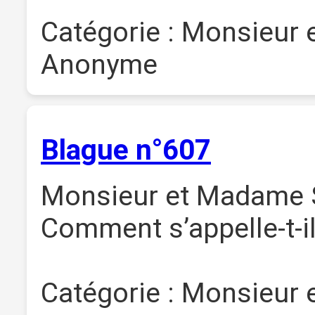
Catégorie : Monsieur 
Anonyme
Blague n°607
Monsieur et Madame S
Comment s’appelle-t-il 
Catégorie : Monsieur 