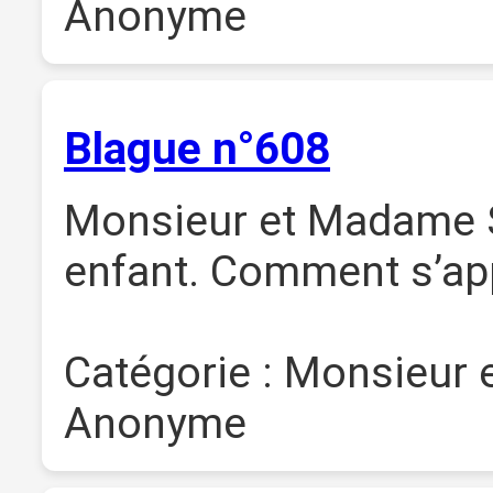
Anonyme
Blague n°608
Monsieur et Madame S
enfant. Comment s’app
Catégorie : Monsieur 
Anonyme